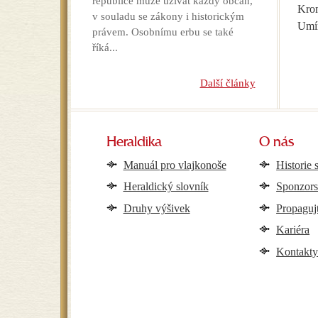
republice může užívat každý občan,
Krom
v souladu se zákony i historickým
Umím
právem. Osobnímu erbu se také
říká...
Další články
Heraldika
O nás
Manuál pro vlajkonoše
Historie 
Heraldický slovník
Sponzors
Druhy výšivek
Propaguj
Kariéra
Kontakt