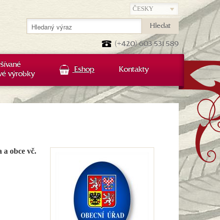
Hledat
(+420) 603 531 589
šívané
Eshop
Kontakty
vé výrobky
a a obce vč.