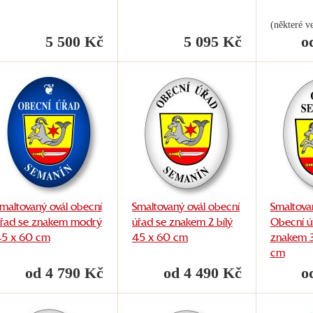
(některé ve
5 500 Kč
5 095 Kč
o
maltovaný ovál obecní
Smaltovaný ovál obecní
Smaltova
řad se znakem modrý
úřad se znakem 2 bílý
Obecní ú
5 x 60 cm
45 x 60 cm
znakem 3
cm
od 4 790 Kč
od 4 490 Kč
o