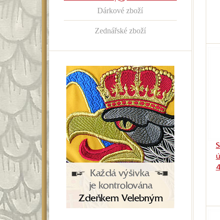
Dárkové zboží
Zednářské zboží
S
ú
4