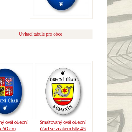
Uvítací tabule pro obce
ný ovál obecní
Smaltovaný ovál obecní
x 60 cm
úřad se znakem bílý 45