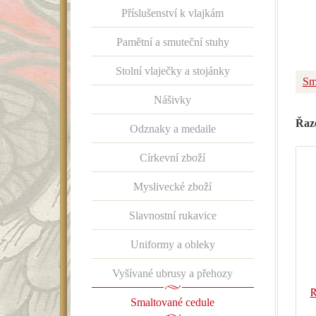
Příslušenství k vlajkám
Pamětní a smuteční stuhy
Stolní vlaječky a stojánky
Sm
Nášivky
Řaz
Odznaky a medaile
Církevní zboží
Myslivecké zboží
Slavnostní rukavice
Uniformy a obleky
Vyšívané ubrusy a přehozy
R
Smaltované cedule