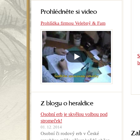
Prohlédněte si video
Prohlídka firmou Velebný & Fam
S
b
Z blogu o heraldice
Osobní erb je skvělou volbou pod
stromeček!
01. 12. 2014
Za
Osobní či rodový erb v České