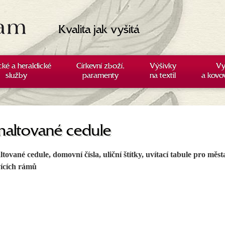
Kvalita jak vyšitá
cké a heraldické
Církevní zboží,
Výšivky
Vy
služby
paramenty
na textil
a kovo
altované cedule
tované cedule, domovní čísla, uliční štítky, uvítací tabule pro měst
ících rámů