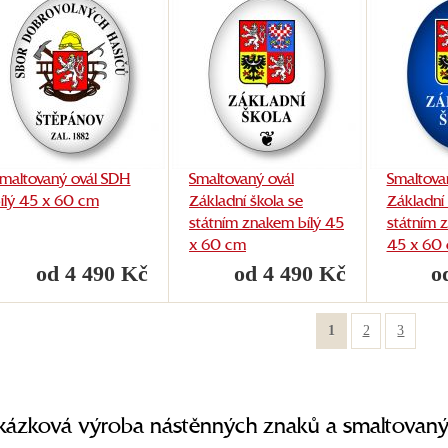
maltovaný ovál SDH
Smaltovaný ovál
Smaltova
ílý 45 x 60 cm
Základní škola se
Základní 
státním znakem bílý 45
státním
x 60 cm
45 x 60
od 4 490 Kč
od 4 490 Kč
o
1
2
3
kázková výroba nástěnných znaků a smaltovaný