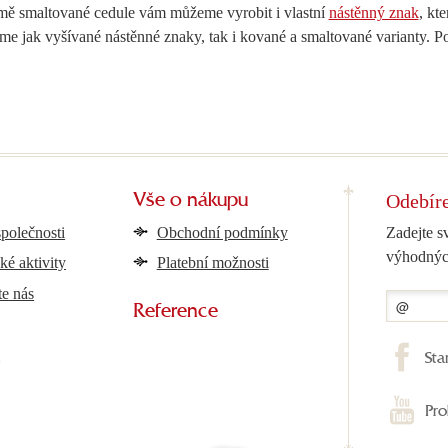
ě smaltované cedule vám můžeme vyrobit i vlastní
nástěnný znak
, kt
e jak vyšívané nástěnné znaky, tak i kované a smaltované varianty. Pod
Odebíre
Vše o nákupu
společnosti
Obchodní podmínky
Zadejte s
výhodnýc
ké aktivity
Platební možnosti
te nás
Reference
y
Sta
Pro