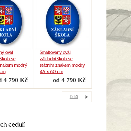
ný ovál
Smaltovaný ovál
škola se
základní škola se
 znakem modrý
státním znakem modrý
 cm
45 x 60 cm
d 4 790 Kč
od 4 790 Kč
Další
ch cedulí