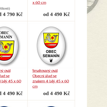
x 60 cm
likosti)
d 4 790 Kč
od 4 490 Kč
ný ovál
Smaltovaný ovál
řad se
Obecní úřad se
 bílý 45 x 60
znakem 4 bílý 45 x 60
cm
d 4 490 Kč
od 4 490 Kč