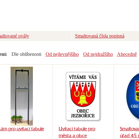
altované ovály
Smaltovaná čísla popisná
ení:
Dle oblíbenosti
Od nejlevnějšího
Od nejdražšího
Abecedně
ám pro uvítací tabule
Uvítací tabule pro
Smaltova
města a obce
úřad 45 