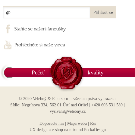
Přihlásit se
Staňte se našimi fanoušky
Prohlédněte si naše videa
Pečeť
kvality
© 2020 Velebný & Fam s.r.o. - všechna práva vyhrazena.
Sídlo: Nygrínova 334, 562 01 Ústí nad Orlicí | +420 603 531 589 |
vysivani@velebny.cz
Doporučte nás
|
Mapa webu
|
Rss
UX design
a
e-shop na míru
od
PeckaDesign