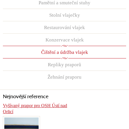
Pamětní a smuteční stuhy
Stolní vlaječky
Restaurování vlajek
Konzervace vlajek
Čištění a údržba vlajek
Repliky praporů
Žehnání praporu
Nejnovější reference
Vyšívaný prapor pro OSH Ústí nad
Orlicí