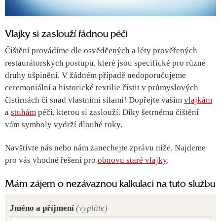
Vlajky si zaslouží řádnou péči
Čištění provádíme dle osvědčených a léty prověřených
restaurátorských postupů, které jsou specifické pro různé
druhy ušpinění. V žádném případě nedoporučujeme
ceremoniální a historické textilie čistit v průmyslových
čistírnách či snad vlastními silami! Dopřejte vašim
vlajkám
a
stuhám
péči, kterou si zaslouží. Díky šetrnému čištění
vám symboly vydrží dlouhé roky.
Navštivte nás nebo nám zanechejte zprávu níže. Najdeme
pro vás vhodné řešení pro
obnovu staré vlajky
.
Mám zájem o nezávaznou kalkulaci na tuto službu
Jméno a příjmení
(vyplňte)