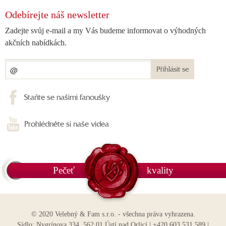
Odebírejte náš newsletter
Zadejte svůj e-mail a my Vás budeme informovat o výhodných
akčních nabídkách.
Přihlásit se
Staňte se našimi fanoušky
Prohlédněte si naše videa
Pečeť
kvality
© 2020 Velebný & Fam s.r.o. - všechna práva vyhrazena.
Sídlo: Nygrínova 334, 562 01 Ústí nad Orlicí | +420 603 531 589 |