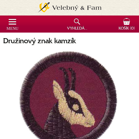
MENU
VYHLEDÁVÁNÍ
KOŠÍK
(0)
Družinový znak kamzík