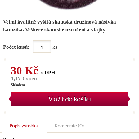
Velmi kvalitně vyšitá skautská družinová nášivka
kamzíka. Veškeré skautské označení a vlajky
Počet kusů:
ks
30 Kč
s DPH
1,17 €
s DPH
Skladem
Vložit do košíku
Popis výrobku
Komentáře (0)