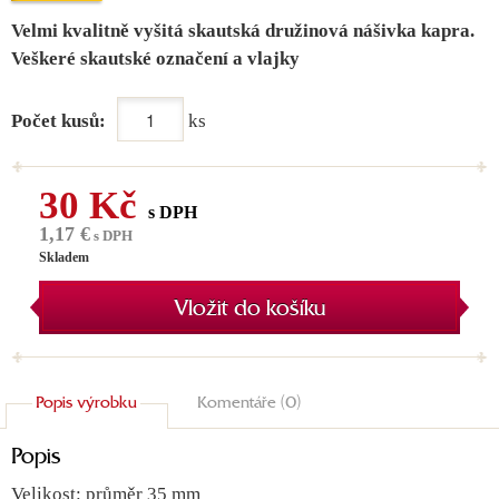
Velmi kvalitně vyšitá skautská družinová nášivka kapra.
Veškeré skautské označení a vlajky
Počet kusů:
ks
30 Kč
s DPH
1,17 €
s DPH
Skladem
Vložit do košíku
Popis výrobku
Komentáře (0)
Popis
Velikost: průměr 35 mm