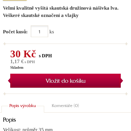
Velmi kvalitně vyšitá skautská družinová nášivka lva.
Veškeré skautské označení a vlajky
Počet kusů:
ks
30 Kč
s DPH
1,17 €
s DPH
Skladem
Vložit do košíku
Popis výrobku
Komentáře (0)
Popis
Velikost: průměr 35 mm