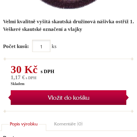
Velmi kvalitně vyšitá skautská družinová nášivka ostříž 1.
Veškeré skautské označení a vlajky
Počet kusů:
ks
30 Kč
s DPH
1,17 €
s DPH
Skladem
Vložit do košíku
Popis výrobku
Komentáře (0)