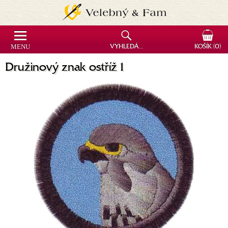
MENU
VYHLEDÁVÁNÍ
KOŠÍK
(0)
Družinový znak ostříž 1