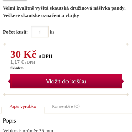
Velmi kvalitně vyšitá skautská družinová nášivka pandy.
Veškeré skautské označení a vlajky
Počet kusů:
ks
30 Kč
s DPH
1,17 €
s DPH
Skladem
Vložit do košíku
Popis výrobku
Komentáře (0)
Popis
Velikost: průměr 35 mm