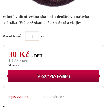
Velmi kvalitně vyšitá skautská družinová nášivka
poštolka. Veškeré skautské označení a vlajky
Počet kusů:
ks
30 Kč
s DPH
1,17 €
s DPH
Skladem
Vložit do košíku
Popis výrobku
Komentáře (0)