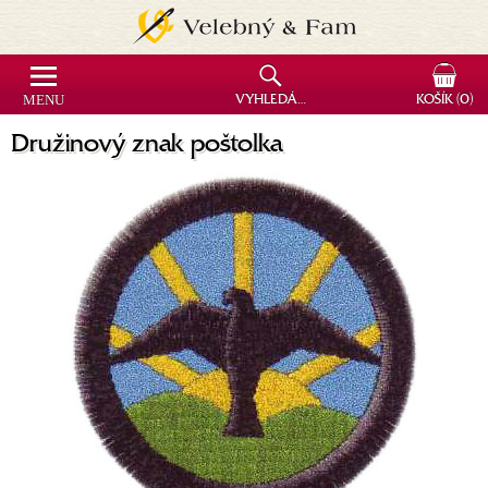
MENU
VYHLEDÁVÁNÍ
KOŠÍK
(0)
Družinový znak poštolka