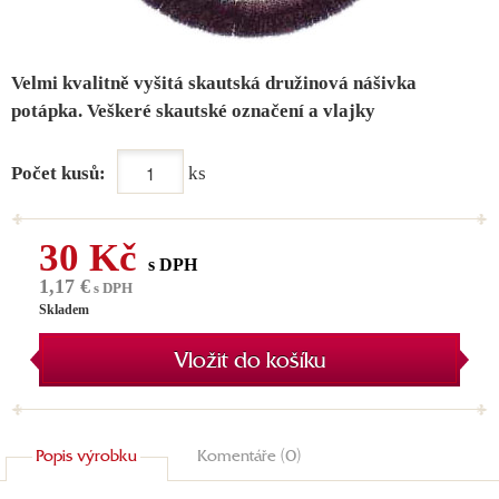
Velmi kvalitně vyšitá skautská družinová nášivka
potápka. Veškeré skautské označení a vlajky
Počet kusů:
ks
30 Kč
s DPH
1,17 €
s DPH
Skladem
Vložit do košíku
Popis výrobku
Komentáře (0)