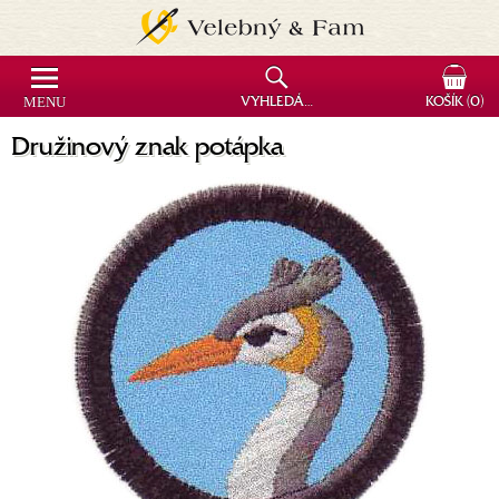
MENU
VYHLEDÁVÁNÍ
KOŠÍK
(0)
Družinový znak potápka