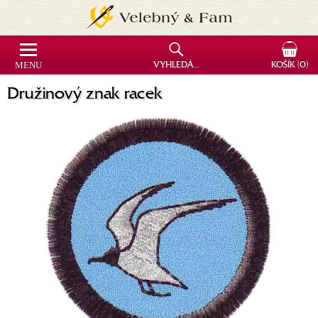
MENU
VYHLEDÁVÁNÍ
KOŠÍK
(0)
Družinový znak racek