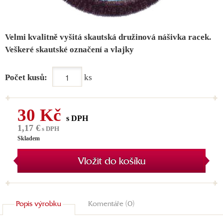
Velmi kvalitně vyšitá skautská družinová nášivka racek.
Veškeré skautské označení a vlajky
Počet kusů:
ks
30 Kč
s DPH
1,17 €
s DPH
Skladem
Vložit do košíku
Popis výrobku
Komentáře (0)