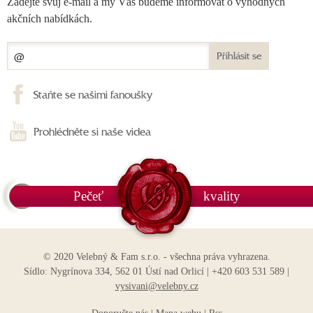
Zadejte svůj e-mail a my Vás budeme informovat o výhodných
akčních nabídkách.
Přihlásit se
Staňte se našimi fanoušky
Prohlédněte si naše videa
Pečeť
kvality
© 2020 Velebný & Fam s.r.o. - všechna práva vyhrazena.
Sídlo: Nygrínova 334, 562 01 Ústí nad Orlicí | +420 603 531 589 |
vysivani@velebny.cz