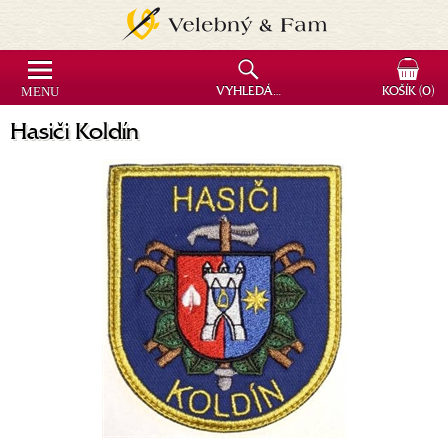
MENU
VYHLEDÁVÁNÍ
KOŠÍK
(0)
Hasiči Koldín