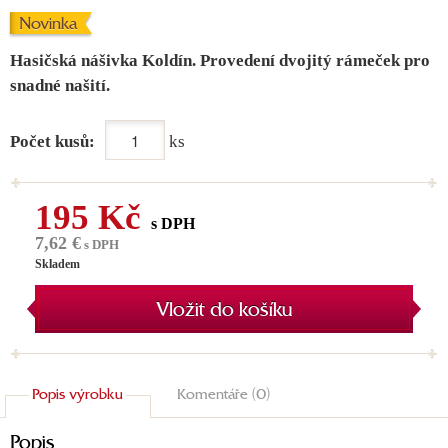
Novinka
Hasičská nášivka Koldín. Provedení dvojitý rámeček pro
snadné našití.
Počet kusů:
ks
195 Kč
s DPH
7,62 €
s DPH
Skladem
Vložit do košíku
Popis výrobku
Komentáře (0)
Popis