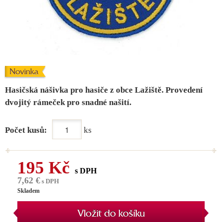
Novinka
Hasičská nášivka pro hasiče z obce Lažiště. Provedení
dvojitý rámeček pro snadné našití.
Počet kusů:
ks
195 Kč
s DPH
7,62 €
s DPH
Skladem
Vložit do košíku