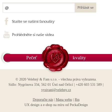
Přihlásit se
Staňte se našimi fanoušky
Prohlédněte si naše videa
Pečeť
kvality
© 2020 Velebný & Fam s.r.o. - všechna práva vyhrazena.
Sídlo: Nygrínova 334, 562 01 Ústí nad Orlicí | +420 603 531 589 |
vysivani@velebny.cz
Doporučte nás
|
Mapa webu
|
Rss
UX design
a
e-shop na míru
od
PeckaDesign