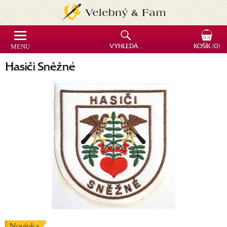
MENU
VYHLEDÁVÁNÍ
KOŠÍK
(0)
Hasiči Sněžné
Novinka