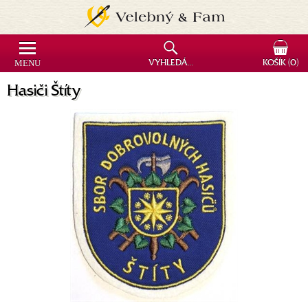
MENU
VYHLEDÁVÁNÍ
KOŠÍK
(0)
Hasiči Štíty