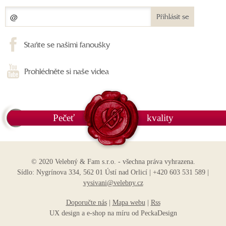
Přihlásit se
Staňte se našimi fanoušky
Prohlédněte si naše videa
Pečeť
kvality
© 2020 Velebný & Fam s.r.o. - všechna práva vyhrazena.
Sídlo: Nygrínova 334, 562 01 Ústí nad Orlicí | +420 603 531 589 |
vysivani@velebny.cz
Doporučte nás
|
Mapa webu
|
Rss
UX design
a
e-shop na míru
od
PeckaDesign