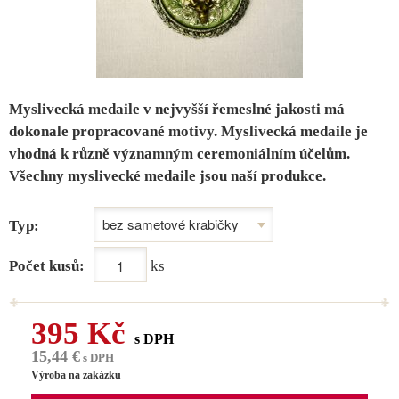
Myslivecká medaile v nejvyšší řemeslné jakosti má
dokonale propracované motivy. Myslivecká medaile je
vhodná k různě významným ceremoniálním účelům.
Všechny myslivecké medaile jsou naší produkce.
Typ:
Počet kusů:
ks
395 Kč
s DPH
15,44 €
s DPH
Výroba na zakázku