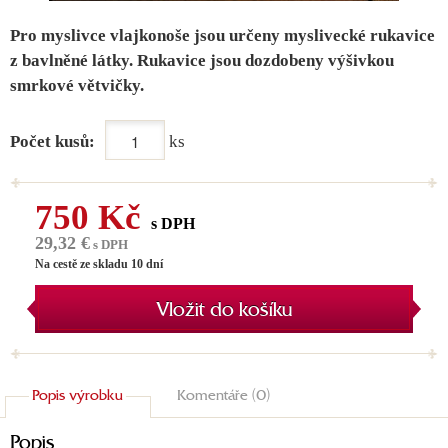
Pro myslivce vlajkonoše jsou určeny myslivecké rukavice
z bavlněné látky. Rukavice jsou dozdobeny výšivkou
smrkové větvičky.
Počet kusů:
ks
750 Kč
s DPH
29,32 €
s DPH
Na cestě ze skladu 10 dní
Vložit do košíku
Popis výrobku
Komentáře (0)
Popis