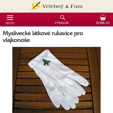
MENU
VYHLEDÁVÁNÍ
KOŠÍK
(0)
Myslivecké látkové rukavice pro
vlajkonoše