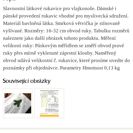
Slavnostní látkové rukavice pro vlajkonoše. Dámské i
pánské provedení rukavic vhodné pro myslivecká sdružení.
Materiál bavlněná látka. Smrková větvička je stínovaně
vyšívané. Rozměry: 16-32 cm obvod ruky. Tabulku rozměrů
naleznete jako další obrázek tohoto produktu. Měření
velikosti ruky: Páskovým měřidlem se změří obvod pravé
ruky přes mírně vyklenuté záprstní klouby. Naměřený
obvod udává velikostní č. rukavice, které prosíme uvedte do
poznámky při objednávce. Parametry Hmotnost 0,13 kg
Související obrázky