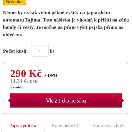
Novinka
Německý ovčák velmi pěkně vyšitý na japonském
automatu Tajima. Tato nášivka je vhodná k přišití na záda
bundy či vesty. Je možné na přání vyšít pejska přímo na
oblečení.
Počet kusů:
ks
290 Kč
s DPH
11,34 €
s DPH
Skladem
Vložit do košíku
Popis výrobku
Komentáře (0)
Související zboží