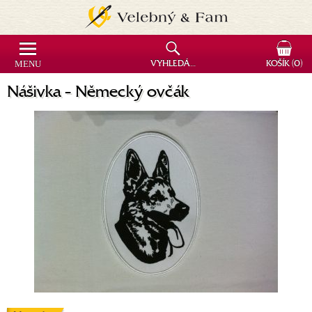
MENU
VYHLEDÁVÁNÍ
KOŠÍK
(0)
Nášivka - Německý ovčák