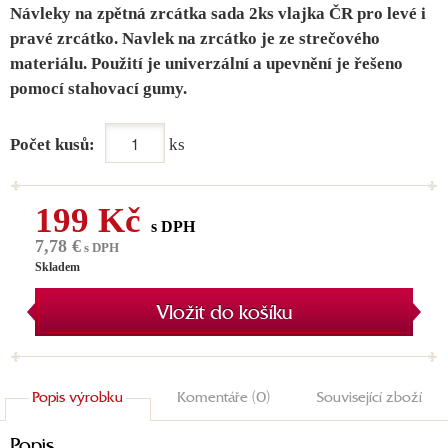
Návleky na zpětná zrcátka sada 2ks vlajka ČR pro levé i
pravé zrcátko. Navlek na zrcátko je ze strečového
materiálu. Použití je univerzální a upevnění je řešeno
pomocí stahovací gumy.
Počet kusů:
ks
199 Kč
s DPH
7,78 €
s DPH
Skladem
Vložit do košíku
Popis výrobku
Komentáře (0)
Související zboží
Popis