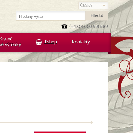
Hledat
(+420) 603 531 589
šívané
Eshop
Kontakty
vé výrobky