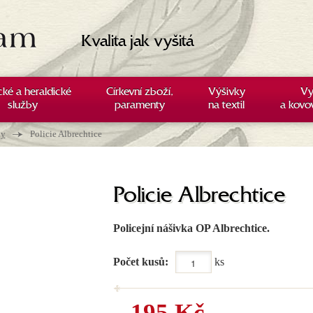
Kvalita jak vyšitá
cké a heraldické
Církevní zboží,
Výšivky
Vy
služby
paramenty
na textil
a kovo
→
ky
Policie Albrechtice
Policie Albrechtice
Policejní nášivka OP Albrechtice.
Počet kusů:
ks
195 Kč