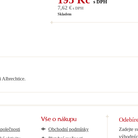
s DPH
7,62 €
s DPH
Skladem
i Albrechtice.
Odebíre
Vše o nákupu
společnosti
Obchodní podmínky
Zadejte s
výhodnýc