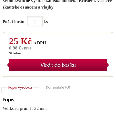
Velmi kvalitně vyšitá skautská odborka Bruslení. Veškeré
skautské označení a vlajky
Počet kusů:
ks
25 Kč
s DPH
0,98 €
s DPH
Skladem
Vložit do košíku
Popis výrobku
Komentáře (0)
Popis
Velikost: průměr 32 mm