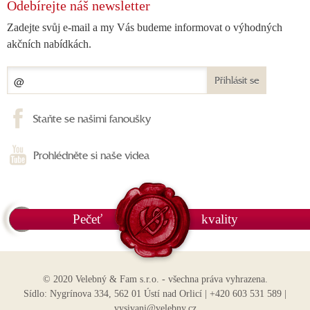
Odebírejte náš newsletter
Zadejte svůj e-mail a my Vás budeme informovat o výhodných
akčních nabídkách.
Přihlásit se
Staňte se našimi fanoušky
Prohlédněte si naše videa
Pečeť
kvality
© 2020 Velebný & Fam s.r.o. - všechna práva vyhrazena.
Sídlo: Nygrínova 334, 562 01 Ústí nad Orlicí | +420 603 531 589 |
vysivani@velebny.cz