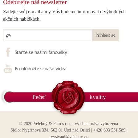
Odebírejte náš newsletter
Zadejte svůj e-mail a my Vás budeme informovat o výhodných
akčních nabídkách.
Přihlásit se
Staňte se našimi fanoušky
Prohlédněte si naše videa
Pečeť
kvality
© 2020 Velebný & Fam s.r.o. - všechna práva vyhrazena.
Sídlo: Nygrínova 334, 562 01 Ústí nad Orlicí | +420 603 531 589 |
vysivani@velebny.cz