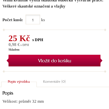
Velmi kvalitně vyšitá skautská odborka Výtvarné práce.
Veškeré skautské označení a vlajky
Počet kusů:
ks
25 Kč
s DPH
0,98 €
s DPH
Skladem
Vložit do košíku
Popis výrobku
Komentáře (0)
Popis
Velikost: průměr 32 mm