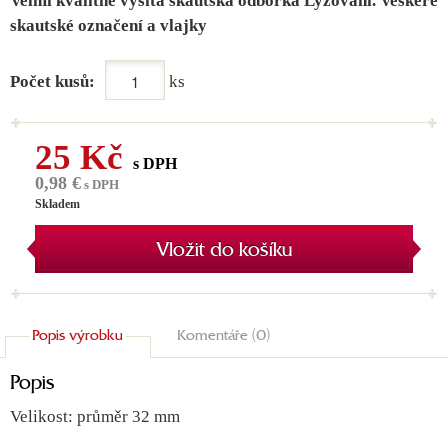
Velmi kvalitně vyšitá skautská odborka Lyžování. Veškeré
skautské označení a vlajky
Počet kusů:
ks
25 Kč
s DPH
0,98 €
s DPH
Skladem
Vložit do košíku
Popis výrobku
Komentáře (0)
Popis
Velikost: průměr 32 mm