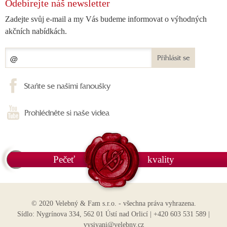
Odebírejte náš newsletter
Zadejte svůj e-mail a my Vás budeme informovat o výhodných
akčních nabídkách.
Přihlásit se
Staňte se našimi fanoušky
Prohlédněte si naše videa
Pečeť
kvality
© 2020 Velebný & Fam s.r.o. - všechna práva vyhrazena.
Sídlo: Nygrínova 334, 562 01 Ústí nad Orlicí | +420 603 531 589 |
vysivani@velebny.cz