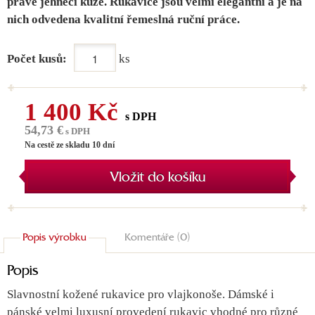
pravé jehněčí kůže. Rukavice jsou velmi elegantní a je na
nich odvedena kvalitní řemeslná ruční práce.
Počet kusů:
ks
1 400 Kč
s DPH
54,73 €
s DPH
Na cestě ze skladu 10 dní
Vložit do košíku
Popis výrobku
Komentáře (0)
Popis
Slavnostní kožené rukavice pro vlajkonoše. Dámské i
pánské velmi luxusní provedení rukavic vhodné pro různé