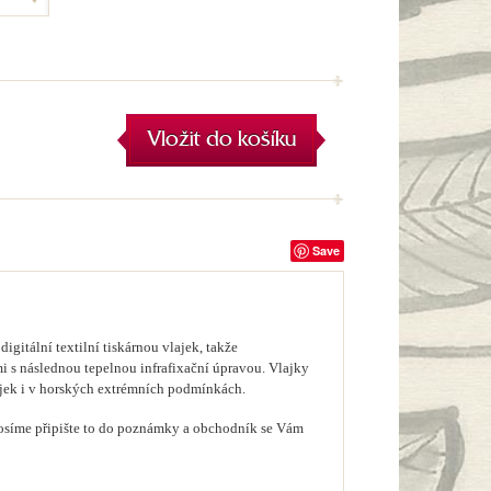
Vložit do košíku
Save
gitální textilní tiskárnou vlajek, takže
mi s následnou tepelnou infrafixační úpravou. Vlajky
lajek i v horských extrémních podmínkách.
prosíme připište to do poznámky a obchodník se Vám