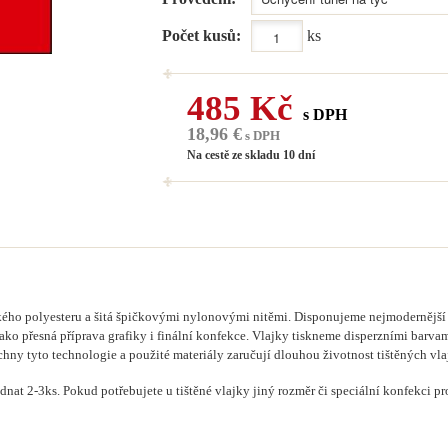
Počet kusů:
ks
485 Kč
s DPH
18,96 €
s DPH
Na cestě ze skladu 10 dní
ého polyesteru a šitá špičkovými nylonovými nitěmi. Disponujeme nejmodernější di
jako přesná příprava grafiky i finální konfekce. Vlajky tiskneme disperzními barva
chny tyto technologie a použité materiály zaručují dlouhou životnost tištěných v
dnat 2-3ks. Pokud potřebujete u tištěné vlajky jiný rozměr či speciální konfekci 