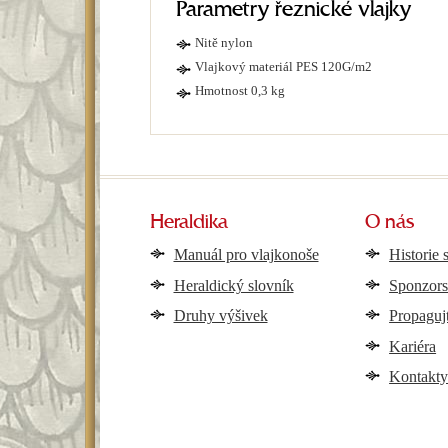
Parametry řeznické vlajky
Nitě nylon
Vlajkový materiál PES 120G/m2
Hmotnost 0,3 kg
Heraldika
O nás
Manuál pro vlajkonoše
Historie 
Heraldický slovník
Sponzors
Druhy výšivek
Propaguj
Kariéra
Kontakt