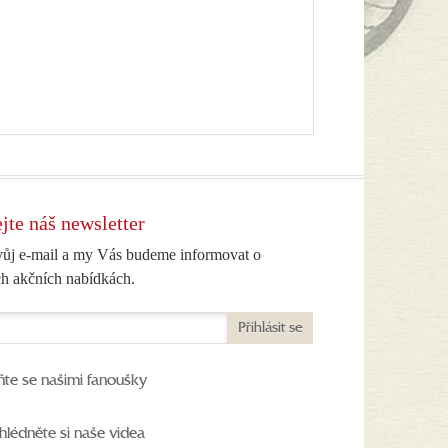
jte náš newsletter
vůj e-mail a my Vás budeme informovat o
h akčních nabídkách.
Přihlásit se
ňte se našimi fanoušky
hlédněte si naše videa