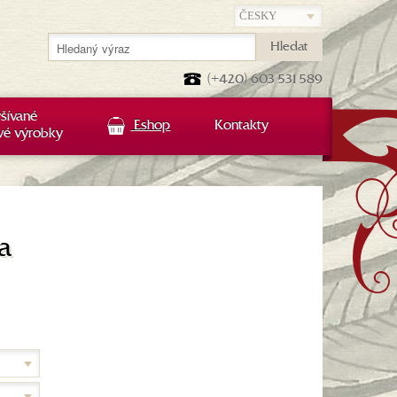
Hledat
(+420) 603 531 589
šívané
Eshop
Kontakty
vé výrobky
a