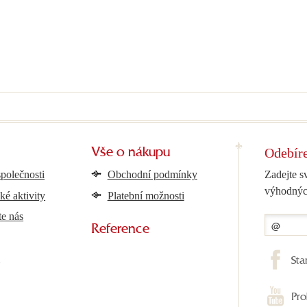
Odebíre
Vše o nákupu
společnosti
Obchodní podmínky
Zadejte s
výhodnýc
ké aktivity
Platební možnosti
te nás
Reference
y
Sta
Pro