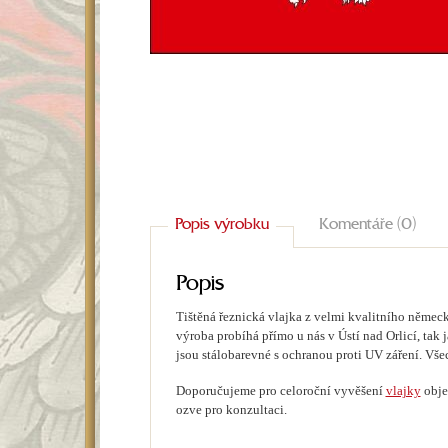
Popis výrobku
Komentáře (0)
Popis
Tištěná řeznická vlajka z velmi kvalitního německ
výroba probíhá přímo u nás v Ústí nad Orlicí, tak 
jsou stálobarevné s ochranou proti UV záření. Vše
Doporučujeme pro celoroční vyvěšení
vlajky
obje
ozve pro konzultaci.