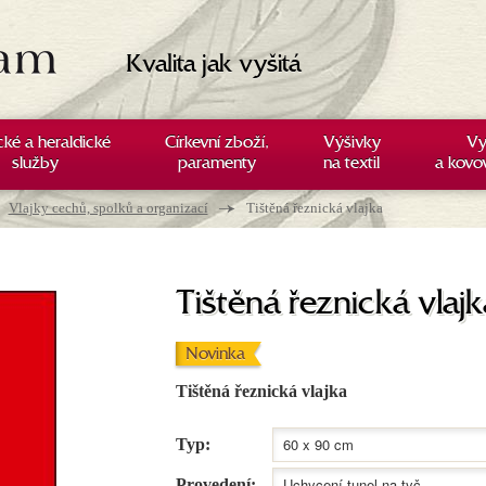
Kvalita jak vyšitá
cké a heraldické
Církevní zboží,
Výšivky
Vy
služby
paramenty
na textil
a kovo
→
Vlajky cechů, spolků a organizací
Tištěná řeznická vlajka
Tištěná řeznická vlajk
Novinka
Tištěná řeznická vlajka
Typ:
Provedení: