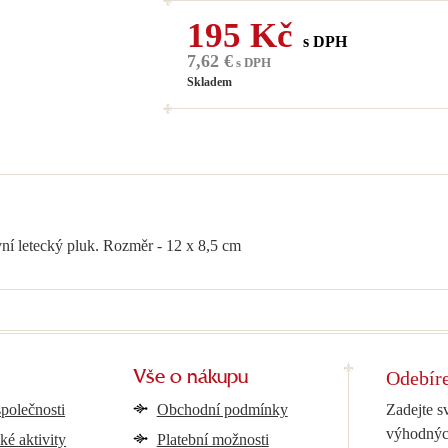
195 Kč
s DPH
7,62 €
s DPH
Skladem
vní letecký pluk. Rozměr - 12 x 8,5 cm
Odebíre
Vše o nákupu
společnosti
Obchodní podmínky
Zadejte s
výhodnýc
ké aktivity
Platební možnosti