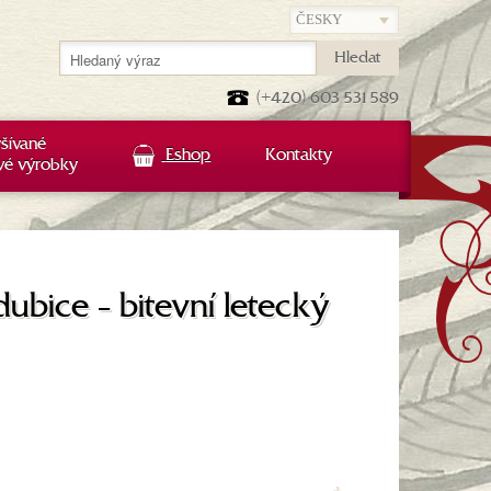
Hledat
(+420) 603 531 589
šívané
Eshop
Kontakty
vé výrobky
ubice - bitevní letecký