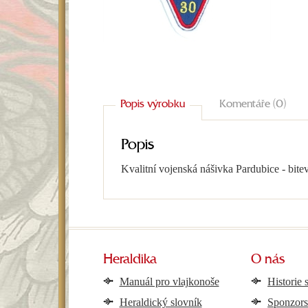
Popis výrobku
Komentáře (0)
Popis
Kvalitní vojenská nášivka Pardubice - bite
Heraldika
O nás
Manuál pro vlajkonoše
Historie 
Heraldický slovník
Sponzors