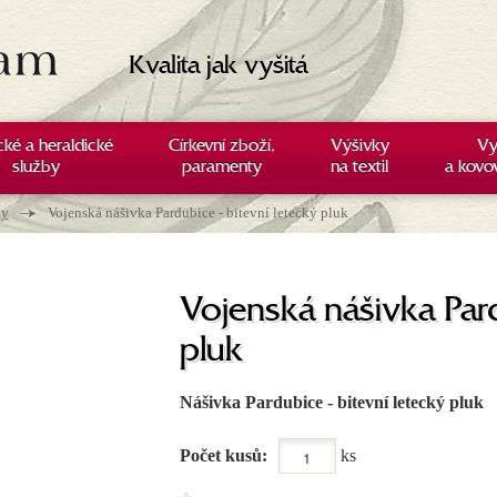
Kvalita jak vyšitá
cké a heraldické
Církevní zboží,
Výšivky
Vy
služby
paramenty
na textil
a kovo
→
ky
Vojenská nášivka Pardubice - bitevní letecký pluk
Vojenská nášivka Pard
pluk
Nášivka Pardubice - bitevní letecký pluk
Počet kusů:
ks