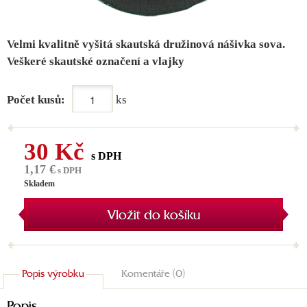
Velmi kvalitně vyšitá skautská družinová nášivka sova.
Veškeré skautské označení a vlajky
Počet kusů:
ks
30 Kč
s DPH
1,17 €
s DPH
Skladem
Vložit do košíku
Popis výrobku
Komentáře (0)