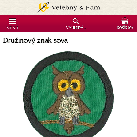
MENU
VYHLEDÁVÁNÍ
KOŠÍK
(0)
Družinový znak sova