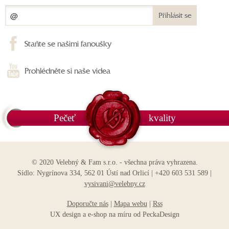
Přihlásit se
Staňte se našimi fanoušky
Prohlédněte si naše videa
Pečeť
kvality
© 2020 Velebný & Fam s.r.o. - všechna práva vyhrazena.
Sídlo: Nygrínova 334, 562 01 Ústí nad Orlicí | +420 603 531 589 |
vysivani@velebny.cz
Doporučte nás
|
Mapa webu
|
Rss
UX design
a
e-shop na míru
od
PeckaDesign