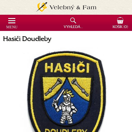
MENU
VYHLEDÁVÁNÍ
KOŠÍK
(0)
Hasiči Doudleby