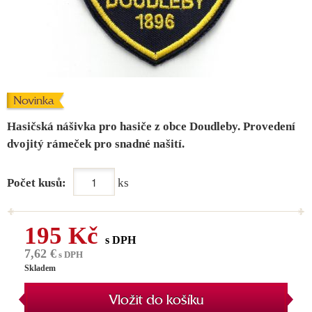
Novinka
Hasičská nášivka pro hasiče z obce Doudleby. Provedení
dvojitý rámeček pro snadné našití.
Počet kusů:
ks
195 Kč
s DPH
7,62 €
s DPH
Skladem
Vložit do košíku