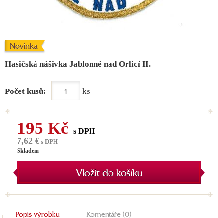
Novinka
Hasičská nášivka Jablonné nad Orlicí II.
Počet kusů:
ks
195 Kč
s DPH
7,62 €
s DPH
Skladem
Vložit do košíku
Popis výrobku
Komentáře (0)