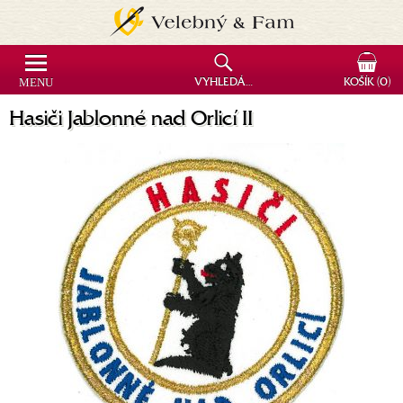
MENU
VYHLEDÁVÁNÍ
KOŠÍK
(0)
Hasiči Jablonné nad Orlicí II