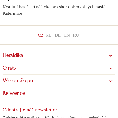
Kvalitní hasičská nášivka pro sbor dobrovolných hasičů
Kateřinice
CZ
PL
DE
EN
RU
Heraldika
O nás
Vše o nákupu
Reference
Odebírejte náš newsletter
Zadejte svůj e-mail a my Vás budeme informovat o výhodných