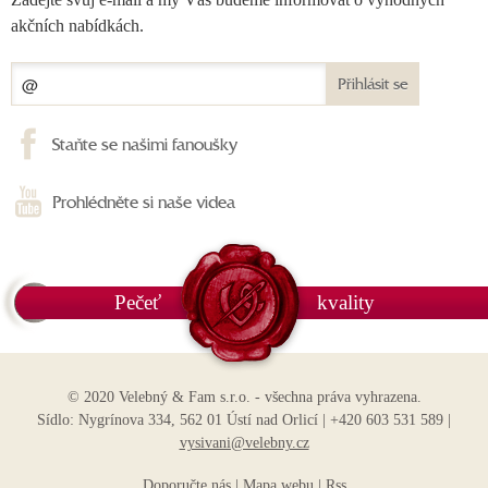
akčních nabídkách.
Přihlásit se
Staňte se našimi fanoušky
Prohlédněte si naše videa
Pečeť
kvality
© 2020 Velebný & Fam s.r.o. - všechna práva vyhrazena.
Sídlo: Nygrínova 334, 562 01 Ústí nad Orlicí | +420 603 531 589 |
vysivani@velebny.cz
Doporučte nás
|
Mapa webu
|
Rss