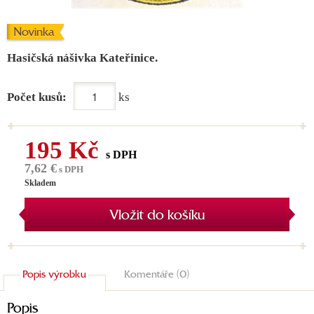
Novinka
Hasičská nášivka Kateřinice.
Počet kusů:
ks
195 Kč
s DPH
7,62 €
s DPH
Skladem
Vložit do košíku
Popis výrobku
Komentáře (0)
Popis