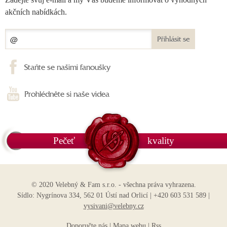
akčních nabídkách.
Přihlásit se
Staňte se našimi fanoušky
Prohlédněte si naše videa
Pečeť
kvality
© 2020 Velebný & Fam s.r.o. - všechna práva vyhrazena.
Sídlo: Nygrínova 334, 562 01 Ústí nad Orlicí | +420 603 531 589 |
vysivani@velebny.cz
Doporučte nás
|
Mapa webu
|
Rss