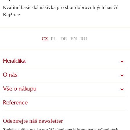
Kvalitní hasičská nášivka pro sbor dobrovolných hasičů
Kejžlice
CZ
PL
DE
EN
RU
Heraldika
O nás
Vše o nákupu
Reference
Odebírejte náš newsletter
Zadejte svůj e-mail a my Vás budeme informovat o výhodných