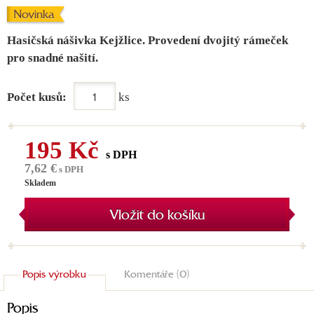
Novinka
Hasičská nášivka Kejžlice. Provedení dvojitý rámeček
pro snadné našití.
Počet kusů:
ks
195 Kč
s DPH
7,62 €
s DPH
Skladem
Vložit do košíku
Popis výrobku
Komentáře (0)
Popis