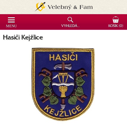
MENU
VYHLEDÁVÁNÍ
KOŠÍK
(0)
Hasiči Kejžlice