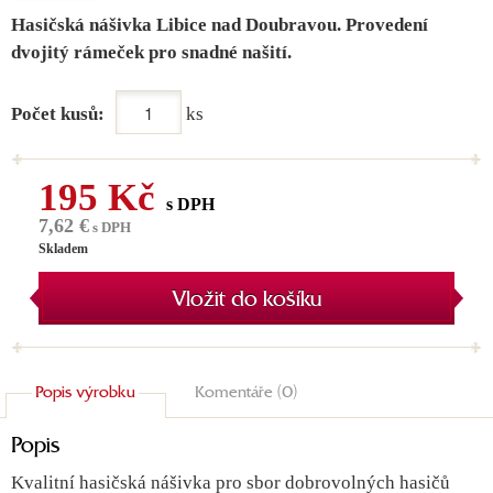
Hasičská nášivka Libice nad Doubravou. Provedení
dvojitý rámeček pro snadné našití.
Počet kusů:
ks
195 Kč
s DPH
7,62 €
s DPH
Skladem
Vložit do košíku
Popis výrobku
Komentáře (0)
Popis
Kvalitní hasičská nášivka pro sbor dobrovolných hasičů