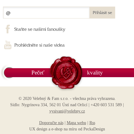
Přihlásit se
Staňte se našimi fanoušky
Prohlédněte si naše videa
Pečeť
kvality
© 2020 Velebný & Fam s.r.o. - všechna práva vyhrazena.
Sídlo: Nygrínova 334, 562 01 Ústí nad Orlicí | +420 603 531 589 |
vysivani@velebny.cz
Doporučte nás
|
Mapa webu
|
Rss
UX design
a
e-shop na míru
od
PeckaDesign