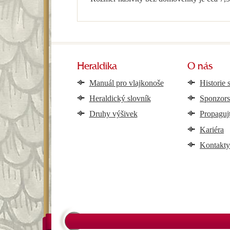
Heraldika
O nás
Manuál pro vlajkonoše
Historie 
Heraldický slovník
Sponzors
Druhy výšivek
Propaguj
Kariéra
Kontakt