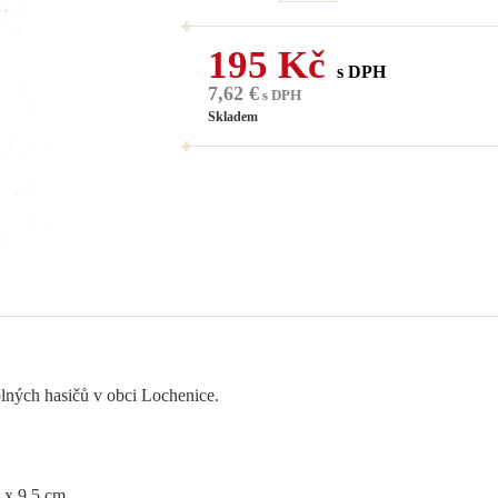
195 Kč
s DPH
7,62 €
s DPH
Skladem
olných hasičů v obci Lochenice.
 x 9,5 cm.