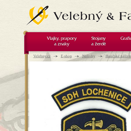
Vlajky, prapory
Stojany
Grafi
a znaky
a žerdě
Nacházíte se zde
→
→
→
Velebny.cz
E-shop
Nášivky
Hasičské nášiv