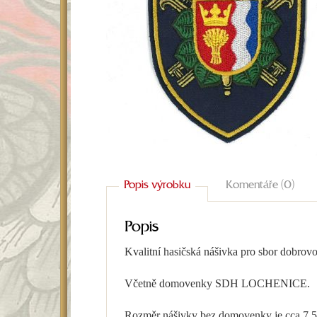
Popis výrobku
Komentáře (0)
Popis
Kvalitní hasičská nášivka pro sbor dobrov
Včetně domovenky SDH LOCHENICE.
Rozměr nášivky bez domovenky je cca 7,5