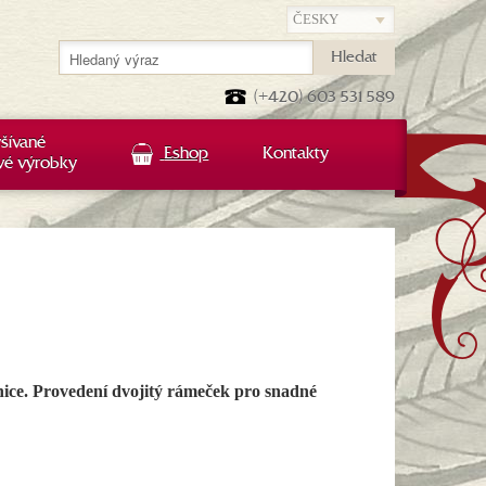
Hledat
(+420) 603 531 589
šívané
Eshop
Kontakty
vé výrobky
nice. Provedení dvojitý rámeček pro snadné