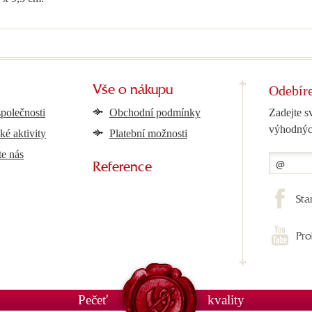
Odebíre
Vše o nákupu
společnosti
Obchodní podmínky
Zadejte s
výhodnýc
ké aktivity
Platební možnosti
te nás
Reference
y
Sta
Pro
Pečeť
kvality