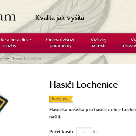
Kvalita jak vyšitá
cké a heraldické
Církevní zboží,
Výšivky
Vy
služby
paramenty
na textil
a kovo
→
ky
Hasiči Lochenice
Hasiči Lochenice
Novinka
Hasičská nášivka pro hasiče z obce Loche
našití.
Počet kusů:
ks