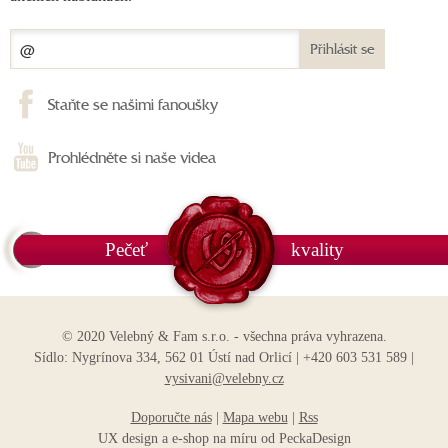
Přihlásit se
Staňte se našimi fanoušky
Prohlédněte si naše videa
Pečeť
kvality
© 2020 Velebný & Fam s.r.o. - všechna práva vyhrazena.
Sídlo: Nygrínova 334, 562 01 Ústí nad Orlicí | +420 603 531 589 |
vysivani@velebny.cz
Doporučte nás
|
Mapa webu
|
Rss
UX design
a
e-shop na míru
od
PeckaDesign