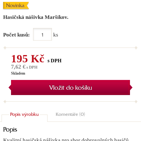
Novinka
Hasičská nášivka Maršíkov.
Počet kusů:
ks
195 Kč
s DPH
7,62 €
s DPH
Skladem
Vložit do košíku
Popis výrobku
Komentáře (0)
Popis
Kvalitní hasičská nášivka pro sbor dobrovolných hasičů