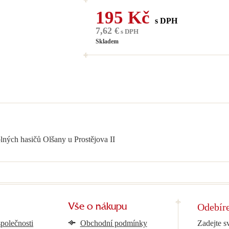
195 Kč
s DPH
7,62 €
s DPH
Skladem
lných hasičů Olšany u Prostějova II
Odebíre
Vše o nákupu
společnosti
Obchodní podmínky
Zadejte s