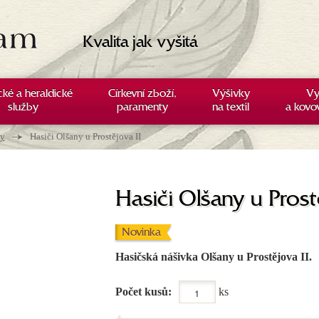
Kvalita jak vyšitá
cké a heraldické
Církevní zboží,
Výšivky
Vy
služby
paramenty
na textil
a kovo
→
ky
Hasiči Olšany u Prostějova II
Hasiči Olšany u Prost
Novinka
Hasičská nášivka Olšany u Prostějova II.
Počet kusů:
ks