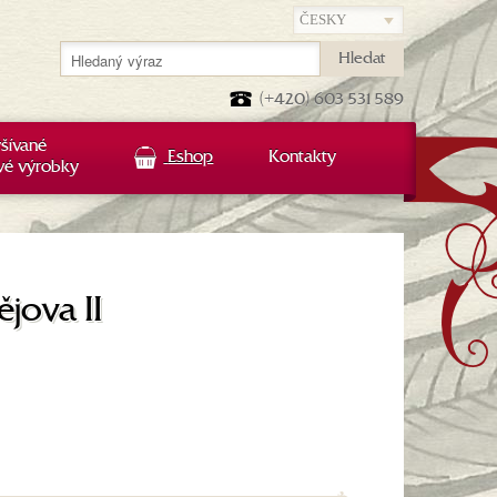
Hledat
(+420) 603 531 589
šívané
Eshop
Kontakty
vé výrobky
ějova II