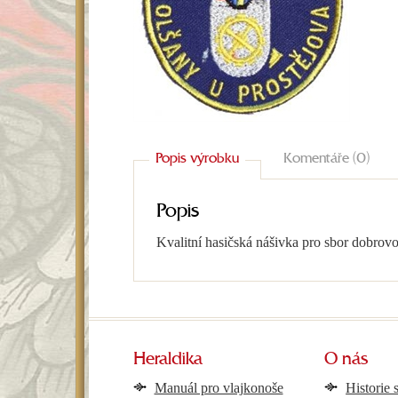
Popis výrobku
Komentáře (0)
Popis
Kvalitní hasičská nášivka pro sbor dobrovo
Heraldika
O nás
Manuál pro vlajkonoše
Historie 