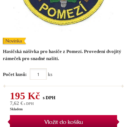
Novinka
Hasičská nášivka pro hasiče z Pomezí. Provedení dvojitý
rámeček pro snadné našití.
Počet kusů:
ks
195 Kč
s DPH
7,62 €
s DPH
Skladem
Vložit do košíku