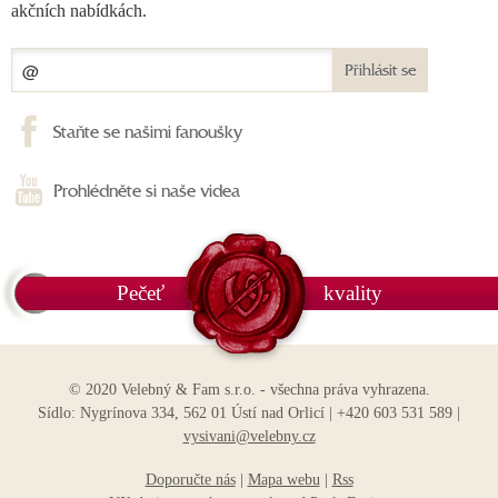
akčních nabídkách.
Přihlásit se
Staňte se našimi fanoušky
Prohlédněte si naše videa
Pečeť
kvality
© 2020 Velebný & Fam s.r.o. - všechna práva vyhrazena.
Sídlo: Nygrínova 334, 562 01 Ústí nad Orlicí | +420 603 531 589 |
vysivani@velebny.cz
Doporučte nás
|
Mapa webu
|
Rss