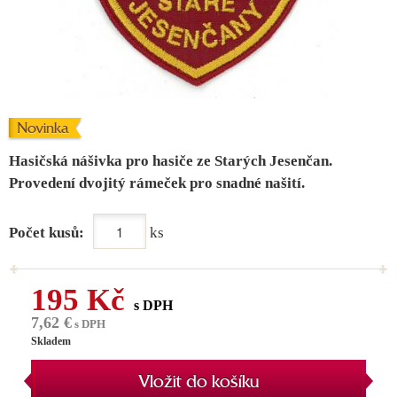
Novinka
Hasičská nášivka pro hasiče ze Starých Jesenčan.
Provedení dvojitý rámeček pro snadné našití.
Počet kusů:
ks
195 Kč
s DPH
7,62 €
s DPH
Skladem
Vložit do košíku