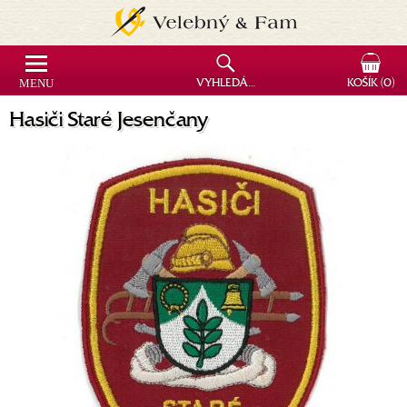
MENU
VYHLEDÁVÁNÍ
KOŠÍK
(0)
Hasiči Staré Jesenčany