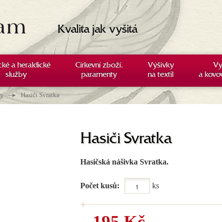
Kvalita jak vyšitá
cké a heraldické
Církevní zboží,
Výšivky
Vy
služby
paramenty
na textil
a kovo
→
ky
Hasiči Svratka
Hasiči Svratka
Hasičská nášivka Svratka.
Počet kusů:
ks
195 Kč