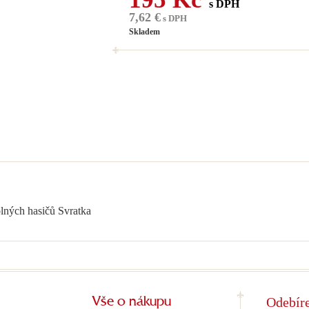
s DPH
7,62 €
s DPH
Skladem
olných hasičů Svratka
Odebíre
Vše o nákupu