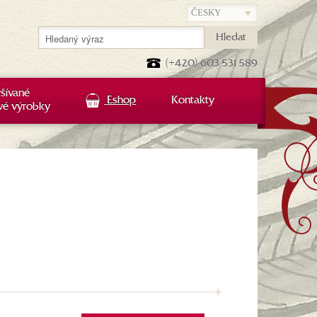
Hledat
(+420) 603 531 589
šívané
Eshop
Kontakty
vé výrobky