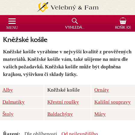
MENU
VYHLEDÁVÁNÍ
KOŠÍK
(0)
Kněžské košile
Kněžské košile vyrábíme v nejvyšší kvalitě z prověřených
materiálů. Kněžské košile vám, také ušijeme na míru dle
vašich požadavků. Kněžská košile může být doplněna
krajkou, výšivkou či sklady látky.
Alby
Kněžské košile
Ornáty
Dalmatiky
Křestní roušky
Kališní soupravy
Štoly
Baldachýny
Máry
Řazení:
Dle oblíbenosti
Od nejlevnějšího