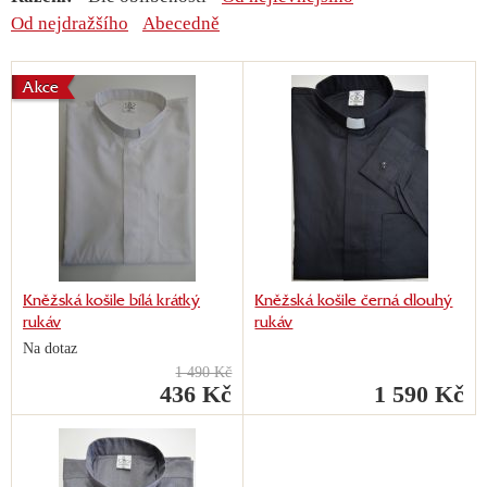
Od nejdražšího
Abecedně
Akce
Kněžská košile bílá krátký
Kněžská košile černá dlouhý
rukáv
rukáv
Na dotaz
1 490 Kč
436 Kč
1 590 Kč