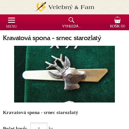
MENU
VYHLEDÁVÁNÍ
KOŠÍK
(0)
Kravatová spona - srnec starozlatý
Kravatová spona - srnec starozlatý
Počet kusů:
ks