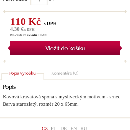
110 Kč
s DPH
4,30 €
s DPH
Na cestě ze skladu 10 dní
Vložit do košíku
Popis výrobku
Komentáře (0)
Popis
Kovová kravatová spona s mysliveckým motivem - srnec.
Barva starozlatý, rozměr 20 x 65mm.
CZ
PL
DE
EN
RU