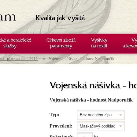
Kvalita jak vyšitá
cké a heraldické
Církevní zboží,
Výšivky
Vy
služby
paramenty
na textil
a kovo
→
i - platnost do r. 2011
Vojenská nášivka - hodnost Nadporučík
Vojenská nášivka - 
Vojenská nášivka - hodnost Nadporučík
Typ:
Provedení: