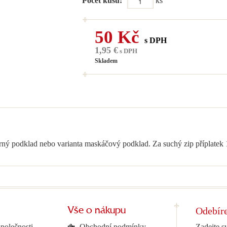
Počet kusů:
ks
50 Kč
s DPH
1,95 €
s DPH
Skladem
erný podklad nebo varianta maskáčový podklad. Za suchý zip příplatek
Odebíre
Vše o nákupu
společnosti
Obchodní podmínky
Zadejte s