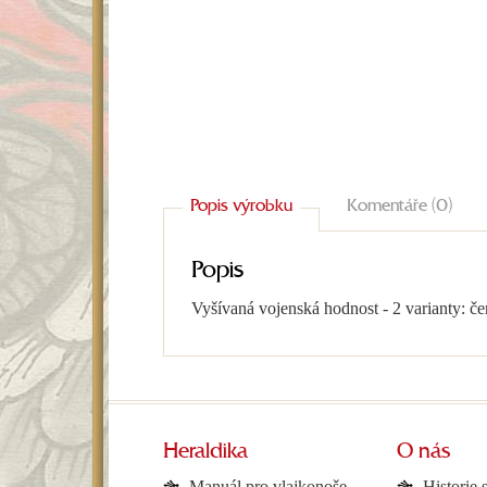
Popis výrobku
Komentáře (0)
Popis
Vyšívaná vojenská hodnost - 2 varianty: č
Heraldika
O nás
Manuál pro vlajkonoše
Historie 