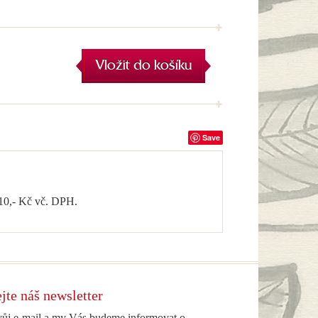
Vložit do košíku
Save
 10,- Kč vč. DPH.
jte náš newsletter
vůj e-mail a my Vás budeme informovat o