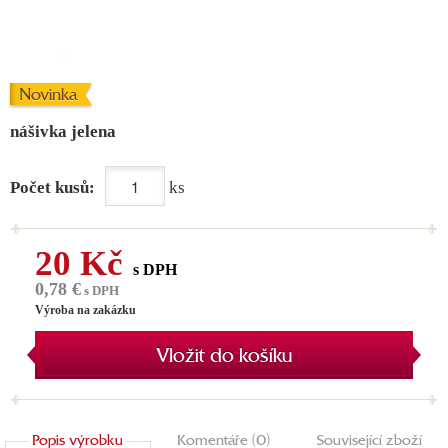
Novinka
nášivka jelena
Počet kusů:
ks
20 Kč
s DPH
0,78 €
s DPH
Výroba na zakázku
Vložit do košíku
Popis výrobku
Komentáře (0)
Související zboží