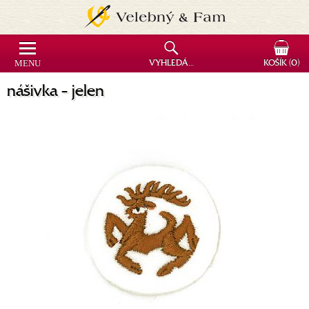
MENU
VYHLEDÁVÁNÍ
KOŠÍK
(0)
nášivka - jelen