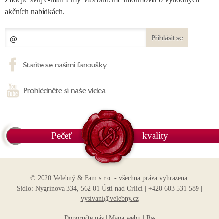
akčních nabídkách.
Přihlásit se
Staňte se našimi fanoušky
Prohlédněte si naše videa
Pečeť
kvality
© 2020 Velebný & Fam s.r.o. - všechna práva vyhrazena.
Sídlo: Nygrínova 334, 562 01 Ústí nad Orlicí | +420 603 531 589 |
vysivani@velebny.cz
Doporučte nás
|
Mapa webu
|
Rss