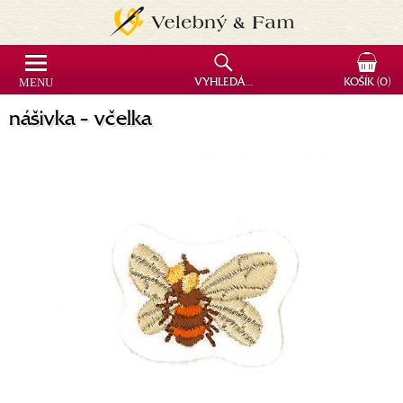
MENU
VYHLEDÁVÁNÍ
KOŠÍK
(0)
nášivka - včelka