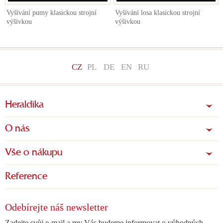
Vyšívání pumy klasickou strojní
Vyšívání losa klasickou strojní
výšivkou
výšivkou
CZ
PL
DE
EN
RU
Heraldika
O nás
Vše o nákupu
Reference
Odebírejte náš newsletter
Zadejte svůj e-mail a my Vás budeme informovat o výhodných