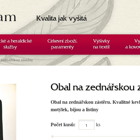
Kvalita jak vyšitá
cké a heraldické
Církevní zboží,
Výšivky
Vy
služby
paramenty
na textil
a kovo
 zednářskou zástěru
Obal na zednářskou 
Obal na zednářskou zástěru. Kvalitné kevl
motýlek, bijou a listiny
Počet kusů:
ks