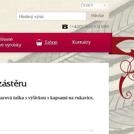
Hledat
(+420) 603 531 589
šívané
Eshop
Kontakty
vé výrobky
zástěru
arová taška s výšivkou s kapsami na rukavice,