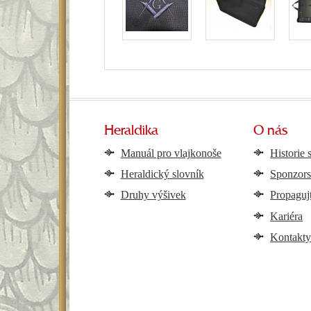
Heraldika
O nás
Manuál pro vlajkonoše
Historie 
Heraldický slovník
Sponzors
Druhy výšivek
Propaguj
Kariéra
Kontakt