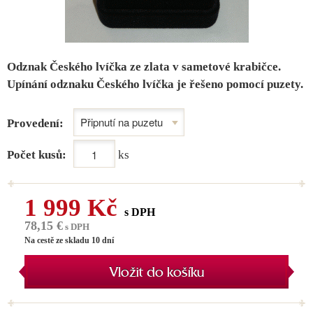
Odznak Českého lvíčka ze zlata v sametové krabičce.
Upínání odznaku Českého lvíčka je řešeno pomocí puzety.
Provedení:
Počet kusů:
ks
1 999 Kč
s DPH
78,15 €
s DPH
Na cestě ze skladu 10 dní
Vložit do košíku