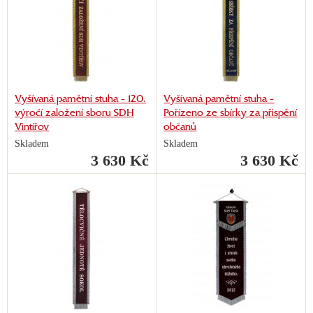
Vyšívaná pamětní stuha - 120.
Vyšívaná pamětní stuha -
výročí založení sboru SDH
Pořízeno ze sbírky za přispění
Vintířov
občanů
Skladem
Skladem
3 630 Kč
3 630 Kč