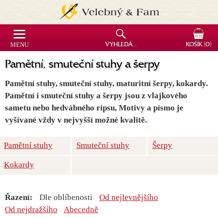
MENU
VYHLEDÁVÁNÍ
KOŠÍK
(0)
Pamětní, smuteční stuhy a šerpy
Pamětní stuhy, smuteční stuhy, maturitní šerpy, kokardy.
Pamětní i smuteční stuhy a šerpy jsou z vlajkového
sametu nebo hedvábného ripsu, Motivy a písmo je
vyšívané vždy v nejvyšší možné kvalitě.
Pamětní stuhy
Smuteční stuhy
Šerpy
Kokardy
Řazení:
Dle oblíbenosti
Od nejlevnějšího
Od nejdražšího
Abecedně