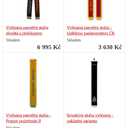
Vyšívaná pamětní stuha
Vyšívaná pamětní stuha -
dvojitá s překlopem
Uděleno parlamentem ČR
Skladem
Skladem
6 995 Kč
3 630 Kč
Vyšívaná pamětní stuha -
Smuteční stuha vyšívaná -
Prapor požehnán II
základní varianta
Skladem