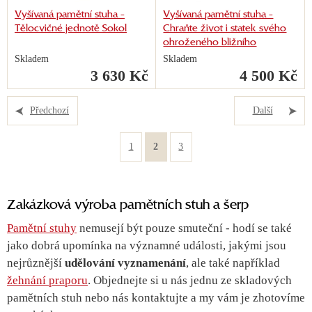
Vyšívaná pamětní stuha -
Vyšívaná pamětní stuha -
Tělocvičné jednotě Sokol
Chraňte život i statek svého
ohroženého bližního
Skladem
Skladem
3 630 Kč
4 500 Kč
Předchozí
Další
1
2
3
Zakázková výroba pamětních stuh a šerp
Pamětní stuhy
nemusejí být pouze smuteční - hodí se také
jako dobrá upomínka na významné události, jakými jsou
nejrůznější
udělování vyznamenání
, ale také například
žehnání praporu
. Objednejte si u nás jednu ze skladových
pamětních stuh nebo nás kontaktujte a my vám je zhotovíme