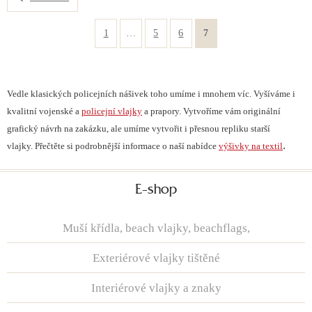
1
…
5
6
7
Vedle klasických policejních nášivek toho umíme i mnohem víc. Vyšíváme i
kvalitní vojenské a
policejní vlajky
a prapory. Vytvoříme vám originální
grafický návrh na zakázku, ale umíme vytvořit i přesnou repliku starší
.
vlajky. Přečtěte si podrobnější informace o naší nabídce
výšivky na textil
E-shop
Muší křídla, beach vlajky, beachflags,
Exteriérové vlajky tištěné
Interiérové vlajky a znaky