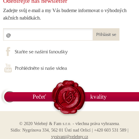
Odebírejte náš newsletter
Zadejte svůj e-mail a my Vás budeme informovat o výhodných
akčních nabídkách.
Přihlásit se
Staňte se našimi fanoušky
Prohlédněte si naše videa
Pečeť
kvality
© 2020 Velebný & Fam s.r.o. - všechna práva vyhrazena.
Sídlo: Nygrínova 334, 562 01 Ústí nad Orlicí | +420 603 531 589 |
vysivani@velebny.cz