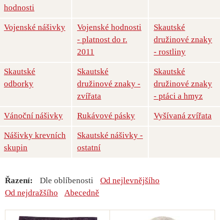
hodnosti
Vojenské nášivky
Vojenské hodnosti
Skautské
- platnost do r.
družinové znaky
2011
- rostliny
Skautské
Skautské
Skautské
odborky
družinové znaky -
družinové znaky
zvířata
- ptáci a hmyz
Vánoční nášivky
Rukávové pásky
Vyšívaná zvířata
Nášivky krevních
Skautské nášivky -
skupin
ostatní
Řazení:
Dle oblíbenosti
Od nejlevnějšího
Od nejdražšího
Abecedně