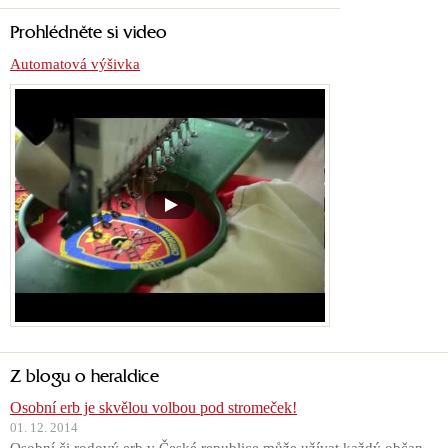
Prohlédněte si video
Automatová výšivka
Z blogu o heraldice
Osobní erb je skvělou volbou pod stromeček!
01. 12. 2014