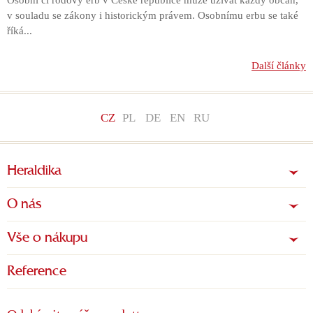
Osobní či rodový erb v České republice může užívat každý občan,
v souladu se zákony i historickým právem. Osobnímu erbu se také
říká...
Další články
CZ
PL
DE
EN
RU
Heraldika
O nás
Vše o nákupu
Reference