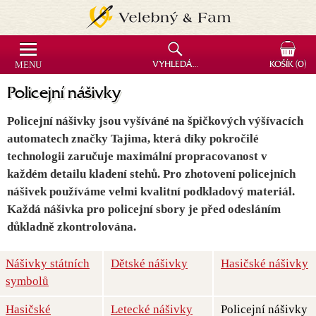
MENU
VYHLEDÁVÁNÍ
KOŠÍK
(0)
Policejní nášivky
Policejní nášivky jsou vyšíváné na špičkových výšívacích
automatech značky Tajima, která díky pokročilé
technologii zaručuje maximální propracovanost v
každém detailu kladení stehů. Pro zhotovení policejních
nášivek používáme velmi kvalitní podkladový materiál.
Každá nášivka pro policejní sbory je před odesláním
důkladně zkontrolována.
Nášivky státních
Dětské nášivky
Hasičské nášivky
symbolů
Hasičské
Letecké nášivky
Policejní nášivky