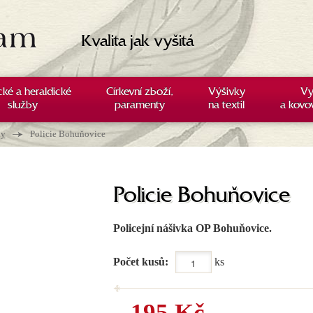
Kvalita jak vyšitá
cké a heraldické
Církevní zboží,
Výšivky
Vy
služby
paramenty
na textil
a kovo
→
ky
Policie Bohuňovice
Policie Bohuňovice
Policejní nášivka OP Bohuňovice.
Počet kusů:
ks
195 Kč