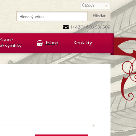
Hledat
(+420) 603 531 589
šívané
Eshop
Kontakty
vé výrobky