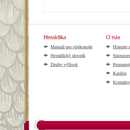
Heraldika
O nás
Manuál pro vlajkonoše
Historie 
Heraldický slovník
Sponzors
Druhy výšivek
Propaguj
Kariéra
Kontakt