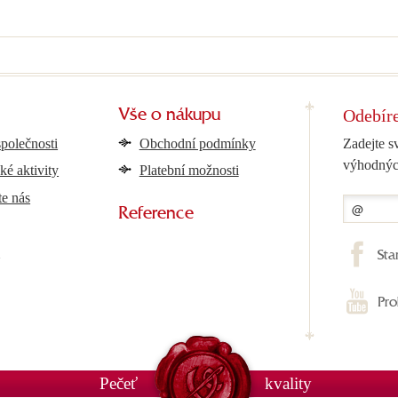
Odebíre
Vše o nákupu
společnosti
Obchodní podmínky
Zadejte s
výhodnýc
ké aktivity
Platební možnosti
te nás
Reference
y
Sta
Pro
Pečeť
kvality