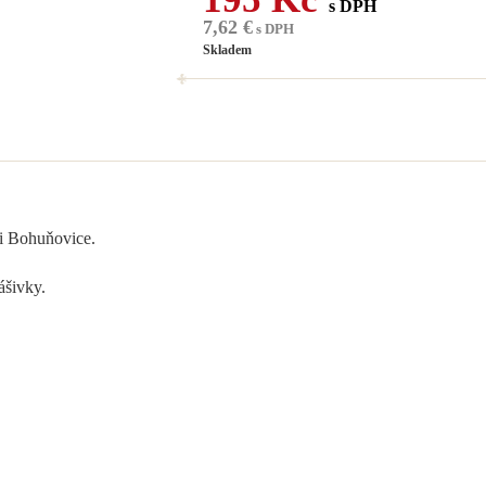
s DPH
7,62 €
s DPH
Skladem
ii Bohuňovice.
šivky.